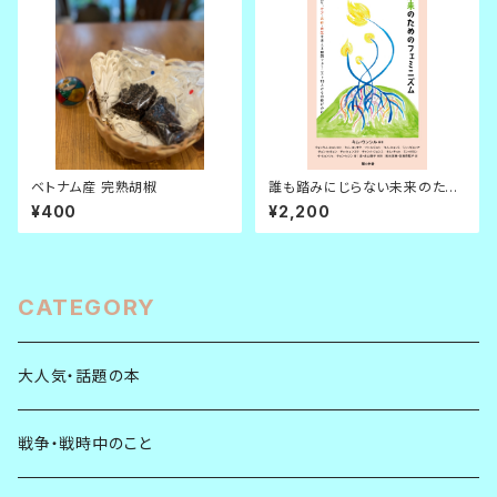
ベトナム産 完熟胡椒
誰も踏みにじらない未来のため
のフェミニズム ともに語り、ケ
¥400
¥2,200
ア・共存・共生を考える韓国フェ
ミニスト13人からの投げかけ
CATEGORY
大人気・話題の本
戦争・戦時中のこと