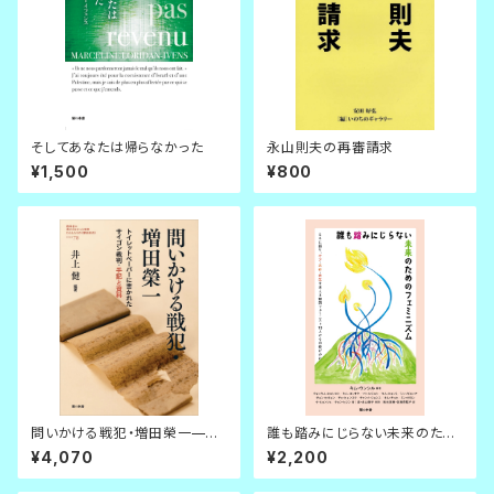
そしてあなたは帰らなかった
永山則夫の再審請求
¥1,500
¥800
問いかける戦犯・増田榮一——
誰も踏みにじらない未来のため
トイレットペーパーに書かれたサ
のフェミニズム ともに語り、ケ
¥4,070
¥2,200
イゴン裁判・手記と資料
ア・共存・共生を考える韓国フェ
ミニスト13人からの投げかけ