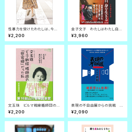
性暴力を受けたわたしは、今日
金子文子 わたしはわたし自身
もその後を生きています。
を生きる 手記・調書・歌・年譜
¥2,200
¥3,960
文玉珠 ビルマ戦線楯師団の
表現の不自由展からの挑戦 消
「慰安婦」だった私 [新装増補
されたアートと対話する12のヒ
¥2,200
¥2,090
判]
ント