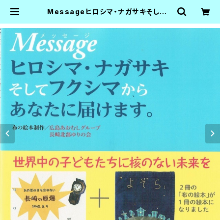
Messageヒロシマ・ナガサキそしてフ
クシマからあなたに届けます。 | 梨の
木舎