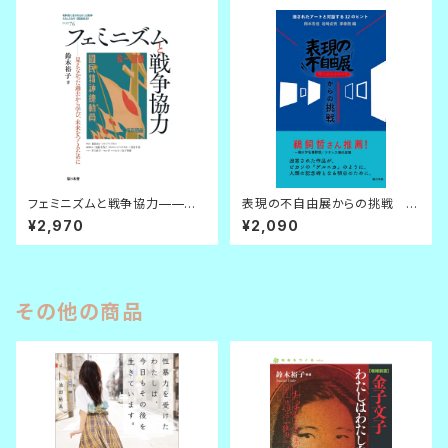
フェミニズムと戦争協力——見
表現の不自由展からの挑戦 消
えなかった見えなかった過去か
されたアートと対話する12のヒ
¥2,970
¥2,090
ら学び、未来をつくるために
ント
その他の商品