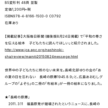
B5変形判 48頁 並製
定価1,200円+税
ISBN978-4-8166-1503-0 C0792
在庫あり
【掲載記事】大阪毎日新聞（備後版8月24日掲載）で「平和の尊さ
を伝える絵本 子どもたちに読んでほしい」と紹介されました。
http://www.jca.apc.org/nashinoki-
sha/review/mainiti20150824messege.html
世界中の子どもたちに核のない未来を。長崎北部ゆりの会の「あ
の夏の日を忘れない 長崎の原爆1945.8.9」と、広島あおむしグ
ループの「よぞら」の二冊の「布絵本」が一冊の絵本になりました。
★「長崎の原爆」
2011．3.11 福島原発が破壊されたというニュースに、長崎の