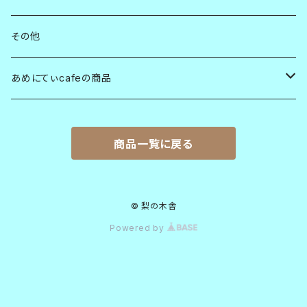
その他
あめにてぃcafeの商品
オルタ・トレード・ジャパン（ATJ）
商品一覧に戻る
チョコレート
ふぇみんベトナムプロジェクト
塩
胡椒
© 梨の木舎
Powered by