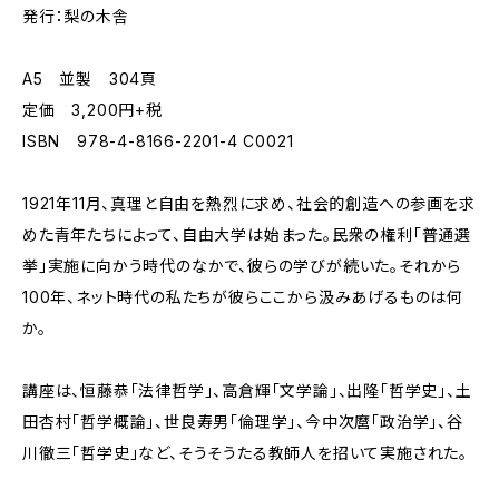
発行：梨の木舎
A5 並製 304頁
定価 3,200円+税
ISBN 978-4-8166-2201-4 C0021
1921年11月、真理と自由を熱烈に求め、社会的創造への参画を求
めた青年たちによって、自由大学は始まった。民衆の権利「普通選
挙」実施に向かう時代のなかで、彼らの学びが続いた。それから
100年、ネット時代の私たちが彼らここから汲みあげるものは何
か。
講座は、恒藤恭「法律哲学」、高倉輝「文学論」、出隆「哲学史」、土
田杏村「哲学概論」、世良寿男「倫理学」、今中次麿「政治学」、谷
川徹三「哲学史」など、そうそうたる教師人を招いて実施された。