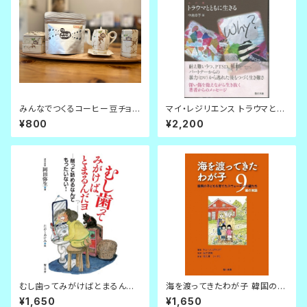
みんなでつくるコーヒー豆チョコ
マイ・レジリエンス トラウマとと
レート
もに生きる
¥800
¥2,200
むし歯ってみがけばとまるんだ
海を渡ってきたわが子 韓国の子
ヨ 削って詰めるなんてもったい
どもを育てたスウェーデンの親
¥1,650
¥1,650
ない！
たち：9編の実話