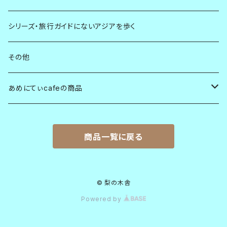
シリーズ・旅行ガイドにないアジアを歩く
その他
あめにてぃcafeの商品
オルタ・トレード・ジャパン（ATJ）
商品一覧に戻る
チョコレート
ふぇみんベトナムプロジェクト
塩
胡椒
© 梨の木舎
Powered by