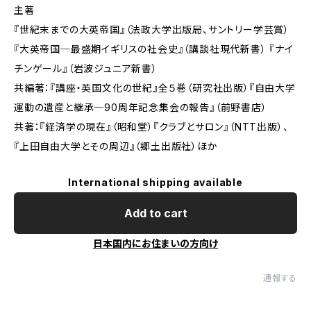
主著
『世紀末までの大英帝国』（法政大学出版局、サントリー学芸賞）
『大英帝国─最盛期イギリスの社会史』（講談社現代新書） 『ナイ
チンゲール』（岩波ジュニア新書）
共編著：『講座・英国文化の世紀』全５巻（研究社出版）『自由大学
運動の遺産と継承─90周年記念集会の報告』（前野書店）
共著：『経済学の現在』（昭和堂）『クラブとサロン』（NTT出版）、
『上田自由大学とその周辺』（郷土出版社）ほか
International shipping available
Add to cart
日本国内にお住まいの方向け
通報する