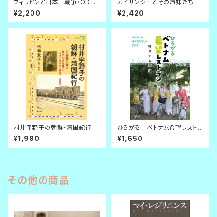
フィリピンと日本 戦争・ODA・
ガイサンシーとその姉妹たち 普
政府・人々
及版
¥2,200
¥2,420
村井宇野子の朝鮮・清国紀行
ひろがる ベトナム希望レストラ
ン
¥1,980
¥1,650
その他の商品