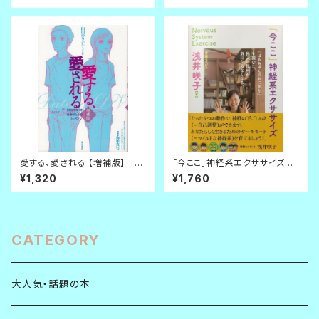
愛する、愛される 【増補版】 デ
「今ここ」神経系エクササイズ
ートＤＶをなくす・若者のための
「はるちゃんのおにぎり」を読む
¥1,320
¥1,760
レッスン７
と、他人の批判が気にならなくな
る。
CATEGORY
大人気・話題の本